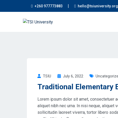
|
+260 977773883
hello@tsiuniversity.org
TSIU
July 6, 2022
Uncategoriz
Traditional Elementary
Lorem ipsum dolor sit amet, consectetuer ad
aliquet nibh nec urna. In nisi neque, aliquet v
sollicitudin laoreet viverra, tortor libero so