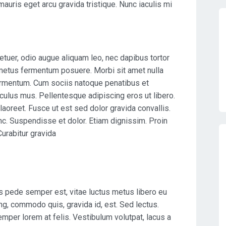
 mauris eget arcu gravida tristique. Nunc iaculis mi
etuer, odio augue aliquam leo, nec dapibus tortor
metus fermentum posuere. Morbi sit amet nulla
rmentum. Cum sociis natoque penatibus et
culus mus. Pellentesque adipiscing eros ut libero.
aoreet. Fusce ut est sed dolor gravida convallis.
nc. Suspendisse et dolor. Etiam dignissim. Proin
urabitur gravida
os pede semper est, vitae luctus metus libero eu
ng, commodo quis, gravida id, est. Sed lectus.
mper lorem at felis. Vestibulum volutpat, lacus a