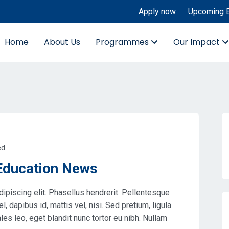
Apply now
Upcoming 
Home
About Us
Programmes
Our Impact
ed
 Education News
ipiscing elit. Phasellus hendrerit. Pellentesque
el, dapibus id, mattis vel, nisi. Sed pretium, ligula
dales leo, eget blandit nunc tortor eu nibh. Nullam