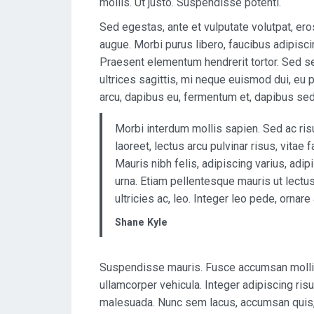
mollis. Ut justo. Suspendisse potenti.
Sed egestas, ante et vulputate volutpat, er
augue. Morbi purus libero, faucibus adipisci
Praesent elementum hendrerit tortor. Sed se
ultrices sagittis, mi neque euismod dui, eu 
arcu, dapibus eu, fermentum et, dapibus sed,
Morbi interdum mollis sapien. Sed ac ris
laoreet, lectus arcu pulvinar risus, vitae f
Mauris nibh felis, adipiscing varius, adipi
urna. Etiam pellentesque mauris ut lectus.
ultricies ac, leo. Integer leo pede, ornare a
Shane Kyle
Suspendisse mauris. Fusce accumsan mollis
ullamcorper vehicula. Integer adipiscing ri
malesuada. Nunc sem lacus, accumsan quis, 